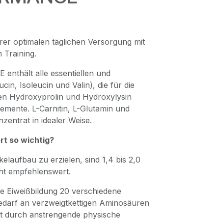
hrer optimalen täglichen Versorgung mit
 Training.
ält alle essentiellen und
in, Isoleucin und Valin), die für die
en Hydroxyprolin und Hydroxylysin
emente. L-Carnitin, L-Glutamin und
zentrat in idealer Weise.
rt so wichtig?
elaufbau zu erzielen, sind 1,4 bis 2,0
ht empfehlenswert.
e Eiweißbildung 20 verschiedene
edarf an verzweigtkettigen Aminosäuren
st durch anstrengende physische