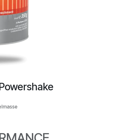
 Powershake
elmasse
ORMANCE