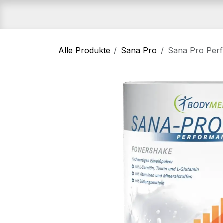
Zum Inhalt springen
Home
Shop
An
Alle Produkte
Sana Pro
Sana Pro Per