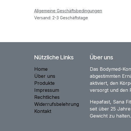
Allgemeine Geschäftsbedingungen
Versand: 2-3 Geschäftstage
Nützliche Links
Über uns
Home
Das Bodymed-Konzep
Über uns
abgestimmten Ernä
Produkte
aktiviert, den Körp
Impressum
versorgt und den F
Rechtliches
Hepafast, Sana Fi
Widerrufsbelehrung
seit über 25 Jah
Kontakt
Gewicht zu halten