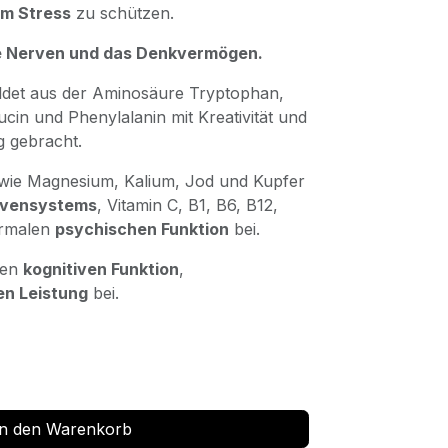
em Stress
zu schützen.
 die Nerven und das Denkvermögen.
ldet aus der Aminosäure Tryptophan,
in und Phenylalanin mit Kreativität und
g gebracht.
 sowie Magnesium, Kalium, Jod und Kupfer
vensystems
, Vitamin C, B1, B6, B12,
ormalen
psychischen Funktion
bei.
len
kognitiven Funktion
,
en Leistung
bei.
n den Warenkorb