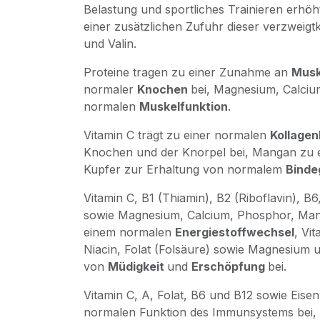
Belastung und sportliches Trainieren erhöh
einer zusätzlichen Zufuhr dieser verzweigt
und Valin.
Proteine tragen zu einer Zunahme an
Mus
normaler
Knochen
bei, Magnesium, Calciu
normalen
Muskelfunktion
.
Vitamin C trägt zu einer normalen
Kollagen
Knochen und der Knorpel bei, Mangan zu 
Kupfer zur Erhaltung von normalem
Bind
Vitamin C, B1 (Thiamin), B2 (Riboflavin), B6
sowie Magnesium, Calcium, Phosphor, Mang
einem normalen
Energiestoffwechsel
, Vi
Niacin, Folat (Folsäure) sowie Magnesium 
von
Müdigkeit
und
Erschöpfung
bei.
Vitamin C, A, Folat, B6 und B12 sowie Eisen
normalen Funktion des Immunsystems bei, V