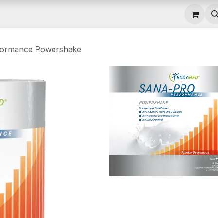
gebote
Rezepte
Hilfe
formance Powershake