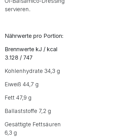
Öl-Balsamico-Dressing
servieren.
Nährwerte pro Portion:
Brennwerte kJ / kcal
3.128 / 747
Kohlenhydrate 34,3 g
Eiweiß 44,7 g
Fett 47,9 g
Ballaststoffe 7,2 g
Gesättigte Fettsäuren
6,3 g