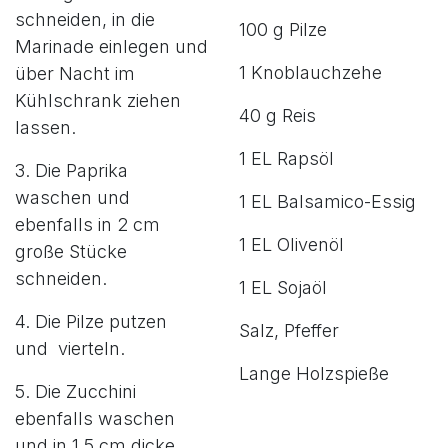
schneiden, in die
100 g Pilze
Marinade einlegen und
1 Knoblauchzehe
über Nacht im
Kühlschrank ziehen
40 g Reis
lassen.
1 EL Rapsöl
3. Die Paprika
waschen und
1 EL Balsamico-Essig
ebenfalls in 2 cm
1 EL Olivenöl
große Stücke
schneiden.
1 EL Sojaöl
4. Die Pilze putzen
Salz, Pfeffer
und vierteln.
Lange Holzspieße
5. Die Zucchini
ebenfalls waschen
und in 1,5 cm dicke